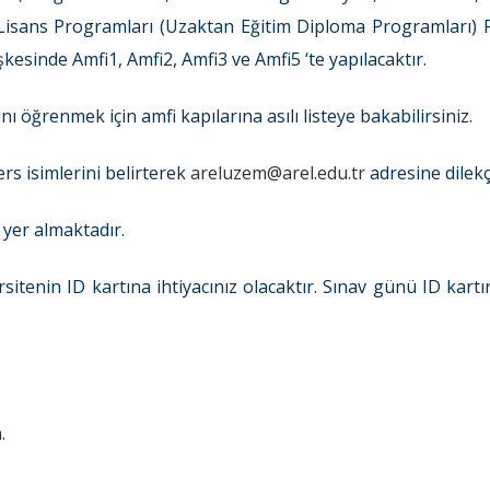
isans Programları (Uzaktan Eğitim Diploma Programları) Fi
esinde Amfi1, Amfi2, Amfi3 ve Amfi5 ‘te yapılacaktır.
 öğrenmek için amfi kapılarına asılı listeye bakabilirsiniz.
rs isimlerini belirterek
areluzem@arel.edu.tr
adresine dilek
 yer almaktadır.
sitenin ID kartına ihtiyacınız olacaktır. Sınav günü ID kart
.