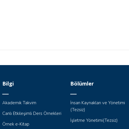
Bilgi
Bölümler
Akademik Takvim
İnsan Kaynakları ve Yönetimi
(Tezsiz)
Canlı Etkileşimli Ders Örnekleri
İşletme Yönetimi(Tezsiz)
Örnek e-Kitap