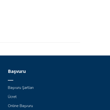
Başvuru
Başvuru Şartları
Ücret
Online Başvuru