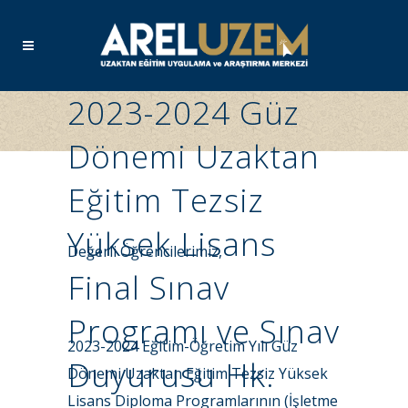
2023-2024 Güz
Dönemi Uzaktan
Eğitim Tezsiz
Yüksek Lisans
Değerli Öğrencilerimiz,
Final Sınav
Programı ve Sınav
2023-2024 Eğitim-Öğretim Yılı Güz
Duyurusu Hk.
Dönemi Uzaktan Eğitim Tezsiz Yüksek
Lisans Diploma Programlarının (İşletme