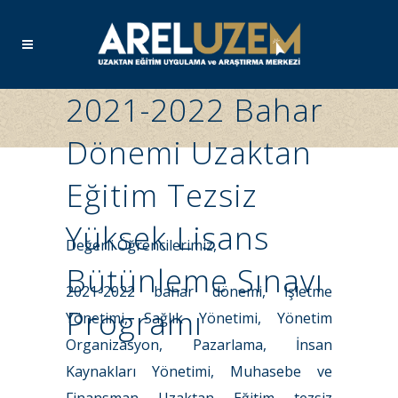
2021-2022 Bahar
Dönemi Uzaktan
Eğitim Tezsiz
Yüksek Lisans
Değerli Öğrencilerimiz,
Bütünleme Sınavı
2021-2022 bahar dönemi, İşletme
Programı
Yönetimi, Sağlık Yönetimi, Yönetim
Organizasyon, Pazarlama, İnsan
Kaynakları Yönetimi, Muhasebe ve