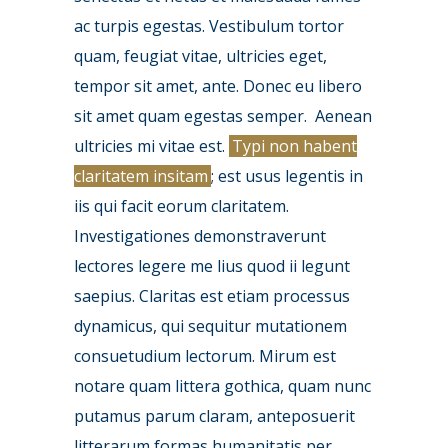
ac turpis egestas. Vestibulum tortor
quam, feugiat vitae, ultricies eget,
tempor sit amet, ante. Donec eu libero
sit amet quam egestas semper. Aenean
ultricies mi vitae est.
Typi non habent
claritatem insitam
; est usus legentis in
iis qui facit eorum claritatem.
Investigationes demonstraverunt
lectores legere me lius quod ii legunt
saepius. Claritas est etiam processus
dynamicus, qui sequitur mutationem
consuetudium lectorum. Mirum est
notare quam littera gothica, quam nunc
putamus parum claram, anteposuerit
litterarum formas humanitatis per