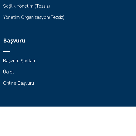
Sağlık Yönetimi(Tezsiz)
Yönetim Organizasyon(Tezsiz)
Başvuru
Başvuru Şartları
Ücret
Online Başvuru
Her Hakkı Saklıdır. © 2007 | İstanbul Arel Üniversitesi