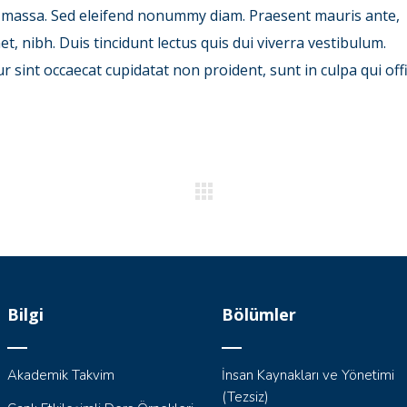
, massa. Sed eleifend nonummy diam. Praesent mauris ante,
, nibh. Duis tincidunt lectus quis dui viverra vestibulum.
 sint occaecat cupidatat non proident, sunt in culpa qui offi
Bilgi
Bölümler
Akademik Takvim
İnsan Kaynakları ve Yönetimi
(Tezsiz)