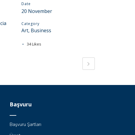
Date
20 November
cia
Category
Art, Business
34
Likes
Başvuru
Başvuru Şartları