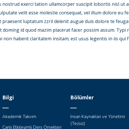
s nostrud exerci tation ullamcorper suscipit lobortis nisl u
lputate velit esse molestie consequat, vel illum dolore eu feu
 praesent luptatum zzril delenit augue duis dolore te feugai
et doming id quod mazim placerat facer possim assum. Typi n
ypi non habent claritatem insitam; est usus legentis in iis qu
Bilgi
Bölümler
Akademik Takvim
İnsan Kaynakları ve Yönetimi
(Tezsiz)
Canlı Etkileşimli Ders Örnekleri