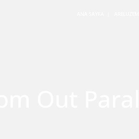
ANA SAYFA
ARELUZEM
om Out Paral