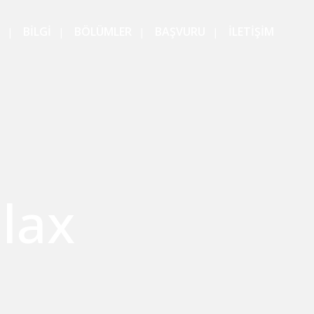
BİLGİ
BÖLÜMLER
BAŞVURU
İLETİŞİM
lax