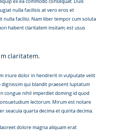
t aliquip ex ea commodo consequat. Duis
giat nulla facilisis at vero eros et
t nulla facilisi. Nam liber tempor cum soluta
on habent claritatem insitam; est usus
um claritatem.
 iriure dolor in hendrerit in vulputate velit
io dignissim qui blandit praesent luptatum
tion congue nihil imperdiet doming id quod
 consuetudium lectorum. Mirum est notare
r seacula quarta decima et quinta decima.
 laoreet dolore magna aliquam erat