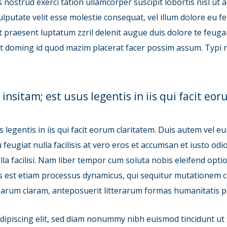
s nostrud exerci tation ullamcorper suscipit lobortis nisl u
lputate velit esse molestie consequat, vel illum dolore eu feu
 praesent luptatum zzril delenit augue duis dolore te feugai
et doming id quod mazim placerat facer possim assum. Typi n
insitam; est usus legentis in iis qui facit eor
legentis in iis qui facit eorum claritatem. Duis autem vel eum
 feugiat nulla facilisis at vero eros et accumsan et iusto od
ulla facilisi. Nam liber tempor cum soluta nobis eleifend op
as est etiam processus dynamicus, qui sequitur mutationem
arum claram, anteposuerit litterarum formas humanitatis pe
dipiscing elit, sed diam nonummy nibh euismod tincidunt ut