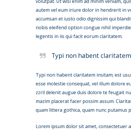
volutpat. Ut wisi enim ad minim veniam, qui
autem vel eum iriure dolor in hendrerit in vu
accumsan et iusto odio dignissim qui blandit
nobis eleifend option congue nihil imperdi
legentis in iis qui facit eorum claritatem.
Typi non habent claritatem 
Typi non habent claritatem insitam; est usus 
esse molestie consequat, vel illum dolore eu
zzril delenit augue duis dolore te feugait n
mazim placerat facer possim assum. Clarit
quam littera gothica, quam nunc putamus p
Lorem ipsum dolor sit amet, consectetuer a