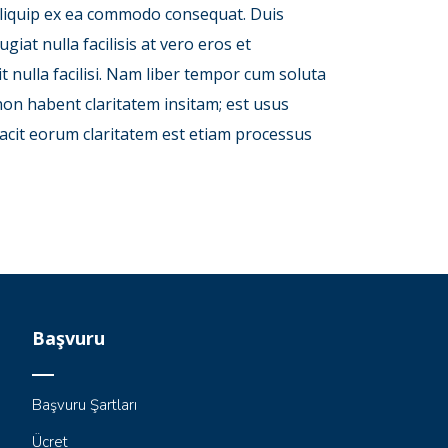
t aliquip ex ea commodo consequat. Duis
giat nulla facilisis at vero eros et
t nulla facilisi. Nam liber tempor cum soluta
on habent claritatem insitam; est usus
i facit eorum claritatem est etiam processus
Başvuru
Başvuru Şartları
Ücret