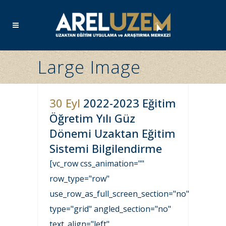
Large Image
30 Eyl
2022-2023 Eğitim
Öğretim Yılı Güz
Dönemi Uzaktan Eğitim
Sistemi Bilgilendirme
[vc_row css_animation=""
row_type="row"
use_row_as_full_screen_section="no"
type="grid" angled_section="no"
text_align="left"